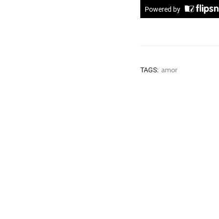
amor
TAGS:
Post
naviga