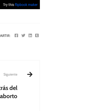
ARTIR:
Siguiente
trás del
aborto