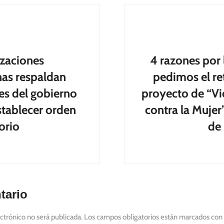
tion
zaciones
4 razones por 
anas respaldan
pedimos el ret
es del gobierno
proyecto de “Vi
stablecer orden
contra la Mujer
orio
de
tario
ctrónico no será publicada.
Los campos obligatorios están marcados con