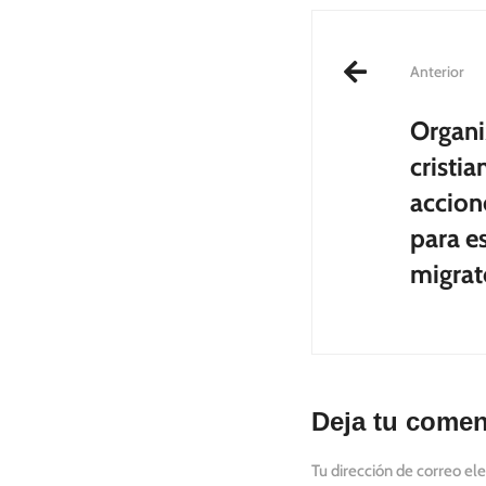
Post
Anterior
naviga
Organi
cristi
accion
para e
migrat
Deja tu comen
Tu dirección de correo ele