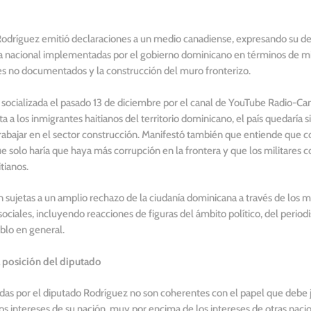
Rodríguez emitió declaraciones a un medio canadiense, expresando su des
a nacional implementadas por el gobierno dominicano en términos de mi
es no documentados y la construcción del muro fronterizo.
a socializada el pasado 13 de diciembre por el canal de YouTube Radio-Can
ta a los inmigrantes haitianos del territorio dominicano, el país quedaría
 trabajar en el sector construcción. Manifestó también que entiende que c
e solo haría que haya más corrupción en la frontera y que los militares 
tianos.
n sujetas a un amplio rechazo de la ciudanía dominicana a través de los
ociales, incluyendo reacciones de figuras del ámbito político, del period
eblo en general.
 posición del diputado
das por el diputado Rodríguez no son coherentes con el papel que debe j
 intereses de su nación, muy por encima de los intereses de otras nacio