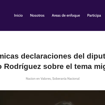
Inicio
Nosotros
Areas de enfoque
Participa
micas declaraciones del dipu
 Rodríguez sobre el tema mig
Nacion en Valores
,
Soberanía Nacional