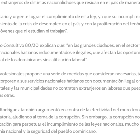
xtranjeros de distintas nacionalidades que residan en el país de manera 
esario y urgente lograr el cumplimiento de esta ley, ya que su incumpli
ento de la crisis de desempleo en el país y con la proliferación del fenó
óvenes que ni estudian ni trabajan”.
 Consultivo 80/20 explican que: “en las grandes ciudades, en el sector te
acionales haitianos indocumentados e ilegales, que afectan las oportuni
 de los dominicanos sin calificación laboral”.
profesionales propone una serie de medidas que consideran necesarias, ta
rporen a sus servicios nacionales haitianos con documentación ilegal o f
ales y las municipalidades no contraten extranjeros en labores que pued
s otras.
o Rodríguez también argumentó en contra de la efectividad del muro fron
gratoria, aludiendo al tema de la corrupción. Sin embargo, la corrupción n
icación para perpetuar el incumplimiento de las leyes nacionales, much
nía nacional y la seguridad del pueblo dominicano.