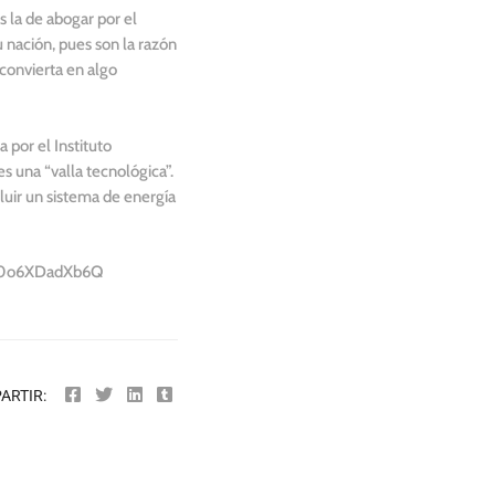
s la de abogar por el
u nación, pues son la razón
 convierta en algo
 por el Instituto
s una “valla tecnológica”.
cluir un sistema de energía
?v=0o6XDadXb6Q
ARTIR: