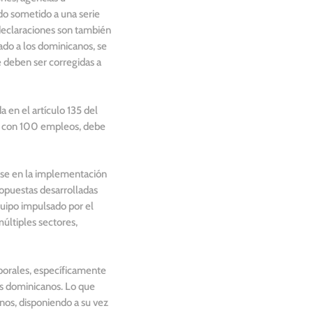
do sometido a una serie
 declaraciones son también
zado a los dominicanos, se
e deben ser corregidas a
a en el artículo 135 del
ón con 100 empleos, debe
arse en la implementación
ropuestas desarrolladas
quipo impulsado por el
últiples sectores,
aborales, específicamente
os dominicanos. Lo que
nos, disponiendo a su vez