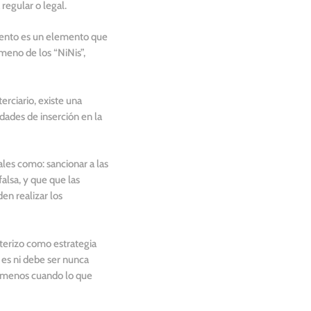
regular o legal.
miento es un elemento que
meno de los “NiNis”,
rciario, existe una
dades de inserción en la
les como: sancionar a las
alsa, y que que las
en realizar los
terizo como estrategia
o es ni debe ser nunca
o menos cuando lo que