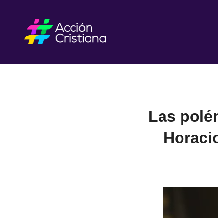
Las polé
Horacio