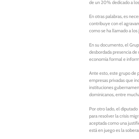
de un 20% dedicado a los e
En otras palabras, es nec
contribuye con el agravami
como se ha llamado a los j
En su documento, el Grupo
desbordada presencia de n
economía formal e informal
Ante esto, este grupo de 
empresas privadas que inco
instituciones gubernament
dominicanos, entre mucha
Por otro lado, el diputad
para resolver la crisis mi
aceptada como una justif
está en juego es la sobera