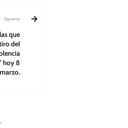
Siguiente
las que
iro del
olencia
” hoy 8
 marzo.
*