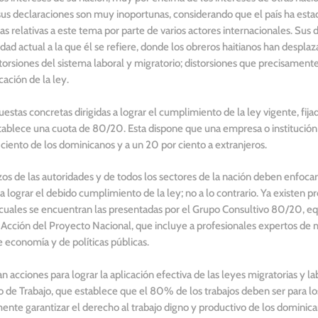
us declaraciones son muy inoportunas, considerando que el país ha esta
as relativas a este tema por parte de varios actores internacionales. Sus
lidad actual a la que él se refiere, donde los obreros haitianos han despla
torsiones del sistema laboral y migratorio; distorsiones que precisament
cación de la ley.
estas concretas dirigidas a lograr el cumplimiento de la ley vigente, fijad
stablece una cuota de 80/20. Esta dispone que una empresa o instituci
 ciento de los dominicanos y a un 20 por ciento a extranjeros.
rzos de las autoridades y de todos los sectores de la nación deben enfoc
lograr el debido cumplimiento de la ley; no a lo contrario. Ya existen p
as cuales se encuentran las presentadas por el Grupo Consultivo 80/20, e
cción del Proyecto Nacional, que incluye a profesionales expertos de m
 economía y de políticas públicas.
 acciones para lograr la aplicación efectiva de las leyes migratorias y l
go de Trabajo, que establece que el 80% de los trabajos deben ser para l
mente garantizar el derecho al trabajo digno y productivo de los dominica