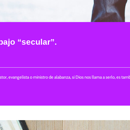
abajo “secular”.
stor, evangelista o ministro de alabanza, si Dios nos llama a serlo, es t