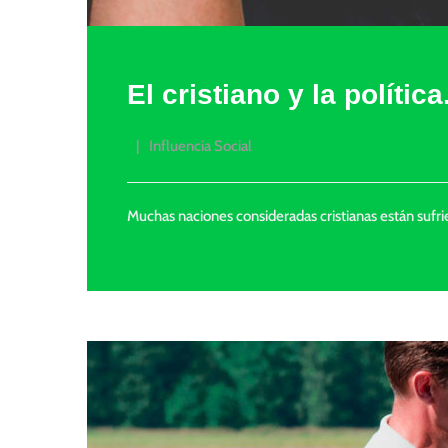
El cristiano y la política
Influencia Social
Muchas naciones consideradas cristianas están sufri