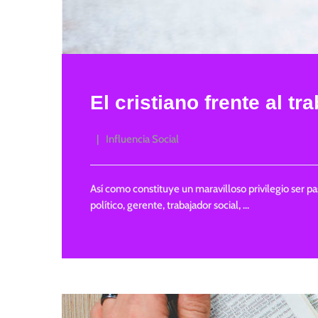
El cristiano frente al tr
Influencia Social
Así como constituye un maravilloso privilegio ser pa
político, gerente, trabajador social, …