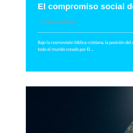
El compromiso social de
Influencia Social
Bajo la cosmovisión bíblica-cristiana, la posición d
todo el mundo creado por El …