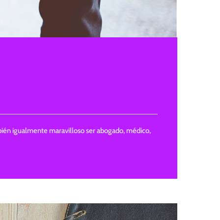
ambién igualmente maravilloso ser abogado, médico,